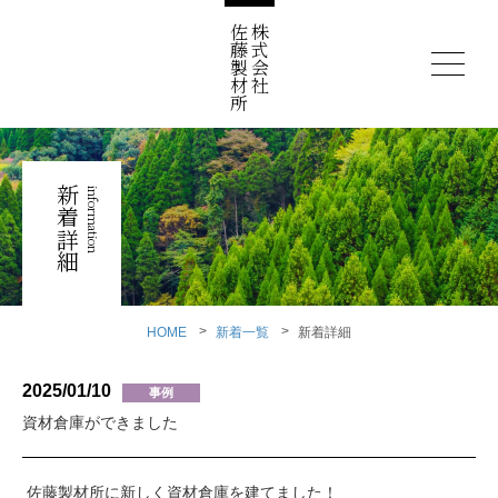
佐藤製材所
株式会社
新着詳細
information
HOME
新着一覧
新着詳細
2025/01/10
事例
資材倉庫ができました
佐藤製材所に新しく資材倉庫を建てました！