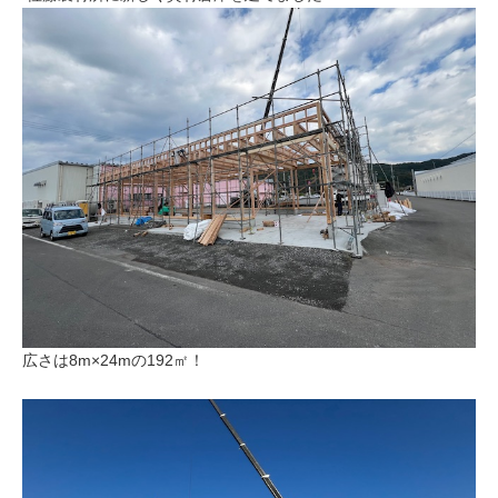
広さは8m×24mの192㎡！